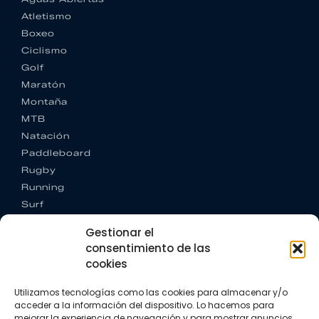
Atletismo
Boxeo
Ciclismo
Golf
Maratón
Montaña
MTB
Natación
Paddleboard
Rugby
Running
Surf
Trail running
Gestionar el
Triatlón
consentimiento de las
cookies
CONTACTO
+34 922 303 191
Utilizamos tecnologías como las cookies para almacenar y/o
+34 662 342 177
acceder a la información del dispositivo. Lo hacemos para
info@vkssport.com
mejorar la experiencia de navegación y para mostrar anuncios