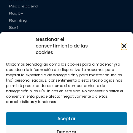
Paddleboard
Rugby
Running
Surf
Trail running
Gestionar el
Triatlón
consentimiento de las
cookies
CONTACTO
+34 922 303 191
Utilizamos tecnologías como las cookies para almacenar y/o
+34 662 342 177
acceder a la información del dispositivo. Lo hacemos para
info@vkssport.com
mejorar la experiencia de navegación y para mostrar anuncios
SÍGUENOS
(no) personalizados. El consentimiento a estas tecnologías nos
permitirá procesar datos como el comportamiento de
navegación o los ID's únicos en este sitio. No consentir o retirar el
consentimiento, puede afectar negativamente a ciertas
características y funciones.
Aceptar
Aviso legal
Política de privacidad
Política de cookies
Denegar