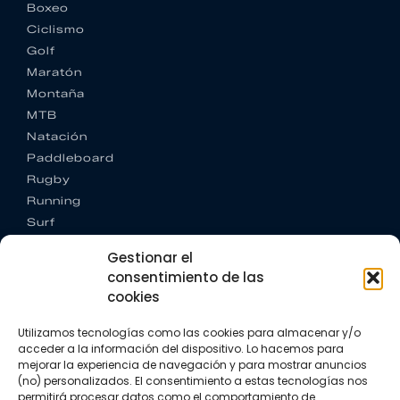
Boxeo
Ciclismo
Golf
Maratón
Montaña
MTB
Natación
Paddleboard
Rugby
Running
Surf
Trail running
Gestionar el
Triatlón
consentimiento de las
cookies
CONTACTO
+34 922 303 191
Utilizamos tecnologías como las cookies para almacenar y/o
+34 662 342 177
acceder a la información del dispositivo. Lo hacemos para
info@vkssport.com
mejorar la experiencia de navegación y para mostrar anuncios
SÍGUENOS
(no) personalizados. El consentimiento a estas tecnologías nos
permitirá procesar datos como el comportamiento de