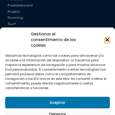
Paddleboard
Rugby
Running
Surf
Trail running
Gestionar el
Triatlón
consentimiento de las
cookies
CONTACTO
+34 922 303 191
Utilizamos tecnologías como las cookies para almacenar y/o
+34 662 342 177
acceder a la información del dispositivo. Lo hacemos para
info@vkssport.com
mejorar la experiencia de navegación y para mostrar anuncios
SÍGUENOS
(no) personalizados. El consentimiento a estas tecnologías nos
permitirá procesar datos como el comportamiento de
navegación o los ID's únicos en este sitio. No consentir o retirar el
consentimiento, puede afectar negativamente a ciertas
características y funciones.
Aceptar
Aviso legal
Política de privacidad
Política de cookies
Denegar