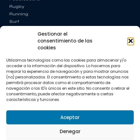
Rugby
Running
Surf
Trail running
Gestionar el
Triatlón
consentimiento de las
cookies
CONTACTO
+34 922 303 191
Utilizamos tecnologías como las cookies para almacenar y/o
+34 662 342 177
acceder a la información del dispositivo. Lo hacemos para
info@vkssport.com
mejorar la experiencia de navegación y para mostrar anuncios
SÍGUENOS
(no) personalizados. El consentimiento a estas tecnologías nos
permitirá procesar datos como el comportamiento de
navegación o los ID's únicos en este sitio. No consentir o retirar el
consentimiento, puede afectar negativamente a ciertas
características y funciones.
Aceptar
Aviso legal
Política de privacidad
Política de cookies
Denegar