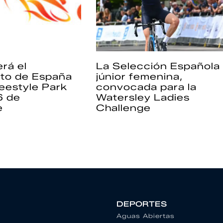
rá el
La Selección Española
to de España
júnior femenina,
eestyle Park
convocada para la
6 de
Watersley Ladies
e
Challenge
DEPORTES
Aguas Abiertas