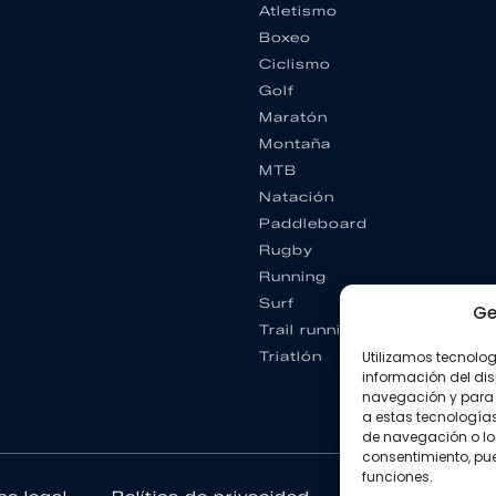
Atletismo
Boxeo
Ciclismo
Golf
Maratón
Montaña
MTB
Natación
Paddleboard
Rugby
Running
Surf
Ge
Trail running
Triatlón
Utilizamos tecnolo
información del dis
navegación y para 
a estas tecnología
de navegación o los I
consentimiento, pue
funciones.
so legal
Política de privacidad
Política de coo