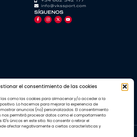
+34 662 342 177
info@vkssport.com
SÍGUENOS
stionar el consentimiento de las cookies
gías como las cookies para almacenar y/o acceder a la
positivo. Lo hacemos para mejorar la experiencia de
mostrar anuncios (no) personalizados. El consentimiento
s nos permitirá procesar datos como el comportamiento
D's únicos en este sitio. No consentir o retirar el
de afectar negativamente a ciertas características y
kies