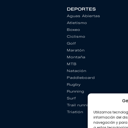
DEPORTES
Aguas Abiertas
Atletismo
Boxeo
Ciclismo
Golf
Maratón
Montaña
MTB
Natación
Paddleboard
Rugby
Running
Surf
Ge
Trail running
Triatlón
Utilizamos tecnolo
información del dis
navegación y para 
a estas tecnología