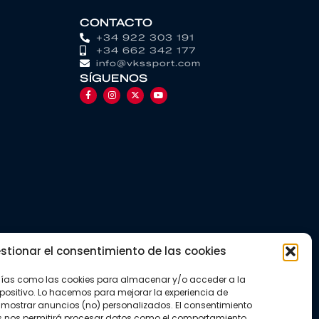
CONTACTO
+34 922 303 191
+34 662 342 177
info@vkssport.com
SÍGUENOS
stionar el consentimiento de las cookies
gías como las cookies para almacenar y/o acceder a la
positivo. Lo hacemos para mejorar la experiencia de
mostrar anuncios (no) personalizados. El consentimiento
s nos permitirá procesar datos como el comportamiento