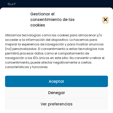
Surf
Trail running
Gestionar el
Triatlón
consentimiento de las
cookies
CONTACTO
+34 922 303 191
Utilizamos tecnologías como las cookies para almacenar y/o
+34 662 342 177
acceder a la información del dispositivo. Lo hacemos para
info@vkssport.com
mejorar la experiencia de navegación y para mostrar anuncios
SÍGUENOS
(no) personalizados. El consentimiento a estas tecnologías nos
permitirá procesar datos como el comportamiento de
navegación o los ID's únicos en este sitio. No consentir o retirar el
consentimiento, puede afectar negativamente a ciertas
características y funciones.
Aceptar
Aviso legal
Política de privacidad
Política de cookies
Denegar
Copyright © 2026 VKS Sport.
Ver preferencias
Todos los derechos resevados.