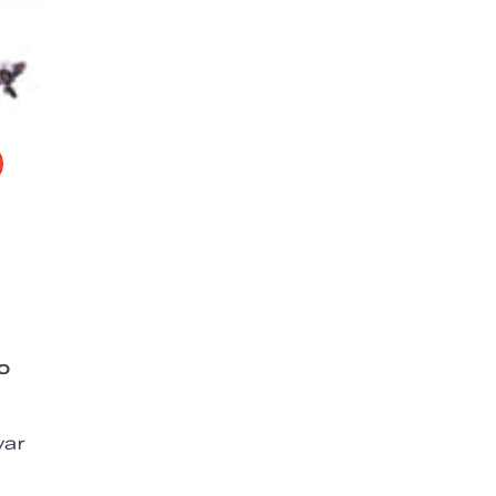
io
yar