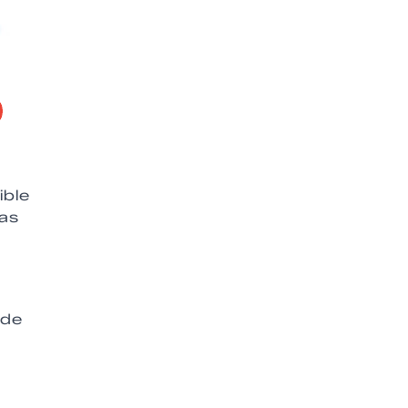
ible
das
 de