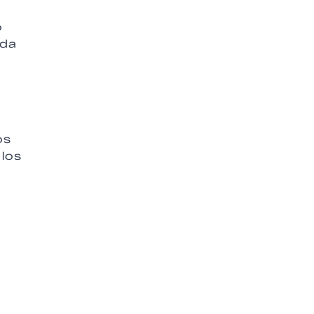
o
ada
os
los