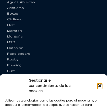
Aguas Abiertas
Atletismo
Boxeo
Ciclismo
Golf
Maratón
Montaña
MTB
Natación
Paddleboard
Rugby
Running
Surf
Trail running
Gestionar el
Triatlón
consentimiento de las
cookies
CONTACTO
+34 922 303 191
Utilizamos tecnologías como las cookies para almacenar y/o
+34 662 342 177
acceder a la información del dispositivo. Lo hacemos para
info@vkssport.com