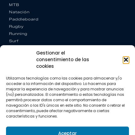
MTB
Natación
Paddleboard
Rugby
Running
Surf
Trail running
Gestionar el
Triatlón
consentimiento de las
cookies
CONTACTO
+34 922 303 191
Utilizamos tecnologías como las cookies para almacenar y/o
+34 662 342 177
acceder a la información del dispositivo. Lo hacemos para
info@vkssport.com
mejorar la experiencia de navegación y para mostrar anuncios
SÍGUENOS
(no) personalizados. El consentimiento a estas tecnologías nos
permitirá procesar datos como el comportamiento de
navegación o los ID's únicos en este sitio. No consentir o retirar el
consentimiento, puede afectar negativamente a ciertas
características y funciones.
Aceptar
Aviso legal
Política de privacidad