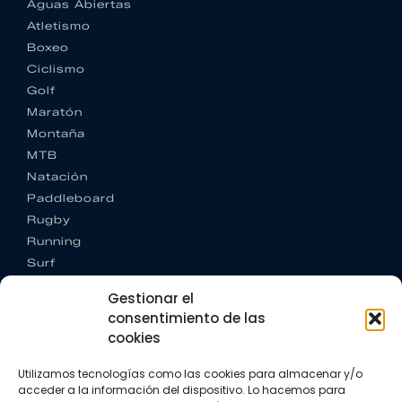
Aguas Abiertas
Atletismo
Boxeo
Ciclismo
Golf
Maratón
Montaña
MTB
Natación
Paddleboard
Rugby
Running
Surf
Trail running
Gestionar el
Triatlón
consentimiento de las
cookies
CONTACTO
+34 922 303 191
Utilizamos tecnologías como las cookies para almacenar y/o
+34 662 342 177
acceder a la información del dispositivo. Lo hacemos para
info@vkssport.com