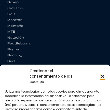
Boxeo
Ciclismo
Golf
Maratón
Montaña
MTB
Natación
Paddleboard
Rugby
Running
Surf
Trail running
Gestionar el
Triatlón
consentimiento de las
cookies
CONTACTO
+34 922 303 191
Utilizamos tecnologías como las cookies para almacenar y/o
+34 662 342 177
acceder a la información del dispositivo. Lo hacemos para
info@vkssport.com
mejorar la experiencia de navegación y para mostrar anuncios
SÍGUENOS
(no) personalizados. El consentimiento a estas tecnologías nos
permitirá procesar datos como el comportamiento de