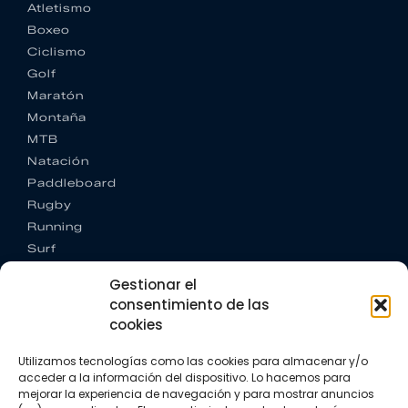
Atletismo
Boxeo
Ciclismo
Golf
Maratón
Montaña
MTB
Natación
Paddleboard
Rugby
Running
Surf
Trail running
Gestionar el
Triatlón
consentimiento de las
cookies
CONTACTO
+34 922 303 191
Utilizamos tecnologías como las cookies para almacenar y/o
+34 662 342 177
acceder a la información del dispositivo. Lo hacemos para
info@vkssport.com
mejorar la experiencia de navegación y para mostrar anuncios
SÍGUENOS