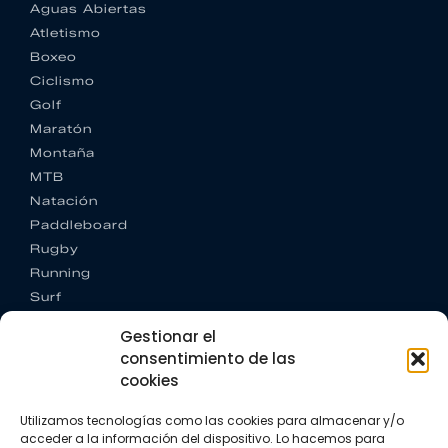
Aguas Abiertas
Atletismo
Boxeo
Ciclismo
Golf
Maratón
Montaña
MTB
Natación
Paddleboard
Rugby
Running
Surf
Trail running
Gestionar el
Triatlón
consentimiento de las
cookies
CONTACTO
+34 922 303 191
Utilizamos tecnologías como las cookies para almacenar y/o
+34 662 342 177
acceder a la información del dispositivo. Lo hacemos para
info@vkssport.com