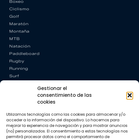
Boxeo
Ciclismo
Golf
Maratón
Montaña
MTB
Natación
Paddleboard
Rugby
Running
Surf
Trail running
Gestionar el
Triatlón
consentimiento de las
cookies
CONTACTO
+34 922 303 191
Utilizamos tecnologías como las cookies para almacenar y/o
+34 662 342 177
acceder a la información del dispositivo. Lo hacemos para
info@vkssport.com
mejorar la experiencia de navegación y para mostrar anuncios
SÍGUENOS
(no) personalizados. El consentimiento a estas tecnologías nos
permitirá procesar datos como el comportamiento de