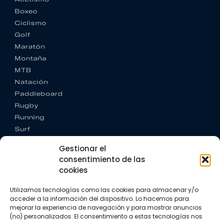
Boxeo
Ciclismo
Golf
Maratón
Montaña
MTB
Natación
Paddleboard
Rugby
Running
Surf
Trail running
Gestionar el
Triatlón
consentimiento de las
cookies
CONTACTO
+34 922 303 191
Utilizamos tecnologías como las cookies para almacenar y/o
+34 662 342 177
acceder a la información del dispositivo. Lo hacemos para
info@vkssport.com
mejorar la experiencia de navegación y para mostrar anuncios
SÍGUENOS
(no) personalizados. El consentimiento a estas tecnologías nos