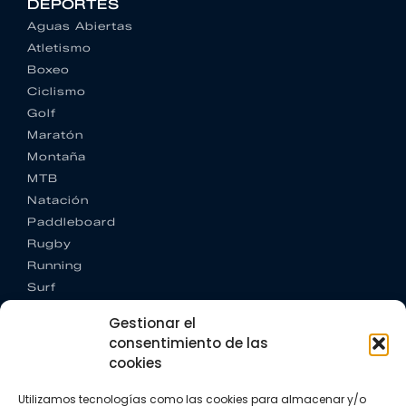
DEPORTES
Aguas Abiertas
Atletismo
Boxeo
Ciclismo
Golf
Maratón
Montaña
MTB
Natación
Paddleboard
Rugby
Running
Surf
Trail running
Gestionar el
Triatlón
consentimiento de las
cookies
CONTACTO
+34 922 303 191
Utilizamos tecnologías como las cookies para almacenar y/o
+34 662 342 177