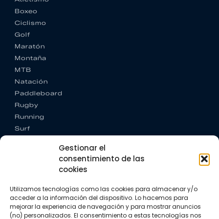
Boxeo
Ciclismo
Golf
Maratón
Montaña
MTB
Natación
Paddleboard
Rugby
Running
Surf
Trail running
Gestionar el
Triatlón
consentimiento de las
cookies
CONTACTO
+34 922 303 191
Utilizamos tecnologías como las cookies para almacenar y/o
+34 662 342 177
acceder a la información del dispositivo. Lo hacemos para
info@vkssport.com
mejorar la experiencia de navegación y para mostrar anuncios
SÍGUENOS
(no) personalizados. El consentimiento a estas tecnologías nos