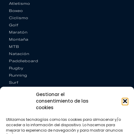
Atletismo
Boxeo
Ciclismo
Golf
Maratón
Montaña
MTB
Natación
Paddleboard
Rugby
Running
Surf
Trail running
Gestionar el
Triatlón
consentimiento de las
cookies
CONTACTO
+34 922 303 191
Utilizamos tecnologías como las cookies para almacenar y/o
+34 662 342 177
acceder a la información del dispositivo. Lo hacemos para
info@vkssport.com
mejorar la experiencia de navegación y para mostrar anuncios
SÍGUENOS