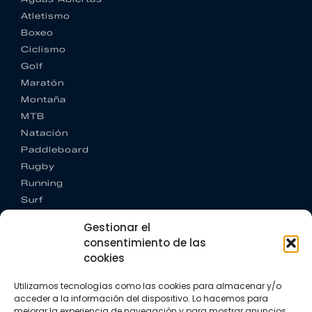
Atletismo
Boxeo
Ciclismo
Golf
Maratón
Montaña
MTB
Natación
Paddleboard
Rugby
Running
Surf
Trail running
Gestionar el
Triatlón
consentimiento de las
cookies
CONTACTO
+34 922 303 191
Utilizamos tecnologías como las cookies para almacenar y/o
+34 662 342 177
acceder a la información del dispositivo. Lo hacemos para
info@vkssport.com
mejorar la experiencia de navegación y para mostrar anuncios