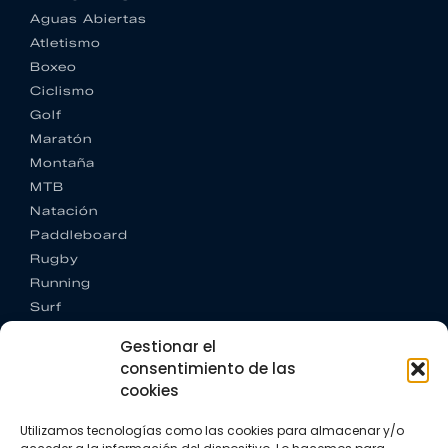
Aguas Abiertas
Atletismo
Boxeo
Ciclismo
Golf
Maratón
Montaña
MTB
Natación
Paddleboard
Rugby
Running
Surf
Trail running
Gestionar el
Triatlón
consentimiento de las
cookies
CONTACTO
+34 922 303 191
Utilizamos tecnologías como las cookies para almacenar y/o
+34 662 342 177