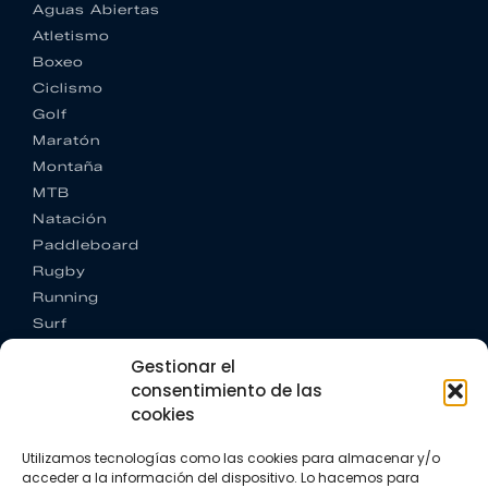
Aguas Abiertas
Atletismo
Boxeo
Ciclismo
Golf
Maratón
Montaña
MTB
Natación
Paddleboard
Rugby
Running
Surf
Trail running
Gestionar el
Triatlón
consentimiento de las
cookies
CONTACTO
+34 922 303 191
Utilizamos tecnologías como las cookies para almacenar y/o
+34 662 342 177
acceder a la información del dispositivo. Lo hacemos para
info@vkssport.com