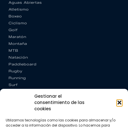
Aguas Abiertas
Atletismo
Boxeo
Ciclismo
Golf
Maratón
Montaña
MTB
Natación
Paddleboard
Rugby
Running
Surf
Trail running
Gestionar el
Triatlón
consentimiento de las
cookies
CONTACTO
+34 922 303 191
Utilizamos tecnologías como las cookies para almacenar y/o
+34 662 342 177
acceder a la información del dispositivo. Lo hacemos para
info@vkssport.com