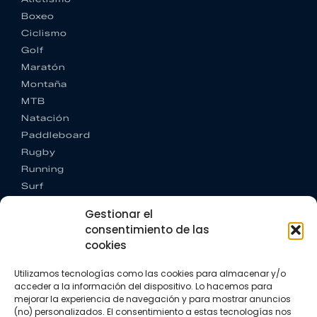
Boxeo
Ciclismo
Golf
Maratón
Montaña
MTB
Natación
Paddleboard
Rugby
Running
Surf
Trail running
Gestionar el
Triatlón
consentimiento de las
cookies
CONTACTO
+34 922 303 191
Utilizamos tecnologías como las cookies para almacenar y/o
+34 662 342 177
acceder a la información del dispositivo. Lo hacemos para
info@vkssport.com
mejorar la experiencia de navegación y para mostrar anuncios
SÍGUENOS
(no) personalizados. El consentimiento a estas tecnologías nos