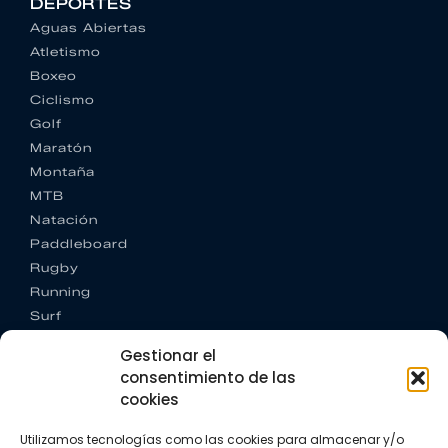
DEPORTES
Aguas Abiertas
Atletismo
Boxeo
Ciclismo
Golf
Maratón
Montaña
MTB
Natación
Paddleboard
Rugby
Running
Surf
Trail running
Gestionar el
Triatlón
consentimiento de las
cookies
CONTACTO
+34 922 303 191
Utilizamos tecnologías como las cookies para almacenar y/o
+34 662 342 177