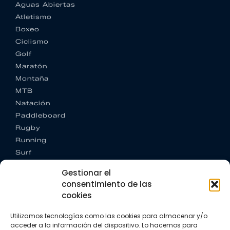
Aguas Abiertas
Atletismo
Boxeo
Ciclismo
Golf
Maratón
Montaña
MTB
Natación
Paddleboard
Rugby
Running
Surf
Trail running
Gestionar el
Triatlón
consentimiento de las
cookies
CONTACTO
+34 922 303 191
Utilizamos tecnologías como las cookies para almacenar y/o
+34 662 342 177
acceder a la información del dispositivo. Lo hacemos para
info@vkssport.com