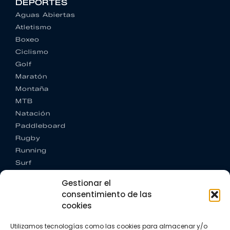
DEPORTES
Aguas Abiertas
Atletismo
Boxeo
Ciclismo
Golf
Maratón
Montaña
MTB
Natación
Paddleboard
Rugby
Running
Surf
Trail running
Gestionar el
Triatlón
consentimiento de las
cookies
CONTACTO
+34 922 303 191
Utilizamos tecnologías como las cookies para almacenar y/o
+34 662 342 177