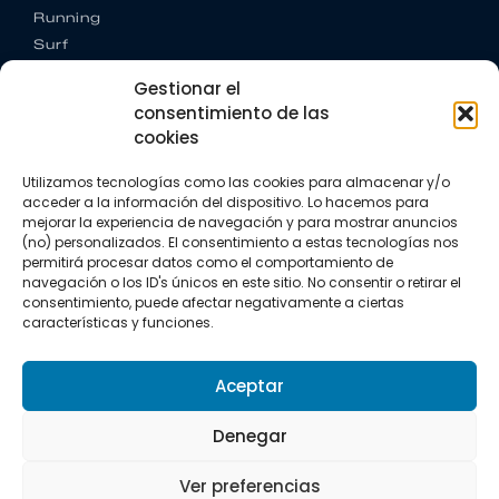
Running
Surf
Trail running
Gestionar el
Triatlón
consentimiento de las
cookies
CONTACTO
+34 922 303 191
Utilizamos tecnologías como las cookies para almacenar y/o
+34 662 342 177
acceder a la información del dispositivo. Lo hacemos para
info@vkssport.com
mejorar la experiencia de navegación y para mostrar anuncios
SÍGUENOS
(no) personalizados. El consentimiento a estas tecnologías nos
permitirá procesar datos como el comportamiento de
navegación o los ID's únicos en este sitio. No consentir o retirar el
consentimiento, puede afectar negativamente a ciertas
características y funciones.
Aceptar
Aviso legal
Política de privacidad
Política de cookies
Denegar
Copyright © 2026 VKS Sport.
Ver preferencias
Todos los derechos resevados.