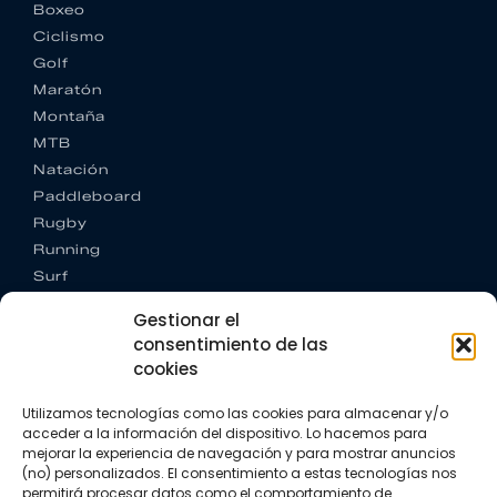
Boxeo
Ciclismo
Golf
Maratón
Montaña
MTB
Natación
Paddleboard
Rugby
Running
Surf
Trail running
Gestionar el
Triatlón
consentimiento de las
cookies
CONTACTO
+34 922 303 191
Utilizamos tecnologías como las cookies para almacenar y/o
+34 662 342 177
acceder a la información del dispositivo. Lo hacemos para
info@vkssport.com
mejorar la experiencia de navegación y para mostrar anuncios
SÍGUENOS
(no) personalizados. El consentimiento a estas tecnologías nos
permitirá procesar datos como el comportamiento de