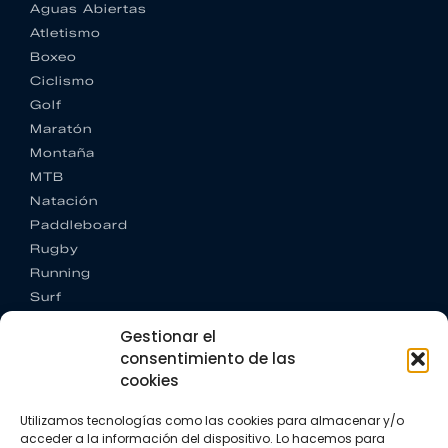
Aguas Abiertas
Atletismo
Boxeo
Ciclismo
Golf
Maratón
Montaña
MTB
Natación
Paddleboard
Rugby
Running
Surf
Trail running
Gestionar el
Triatlón
consentimiento de las
cookies
CONTACTO
+34 922 303 191
Utilizamos tecnologías como las cookies para almacenar y/o
+34 662 342 177
acceder a la información del dispositivo. Lo hacemos para
info@vkssport.com