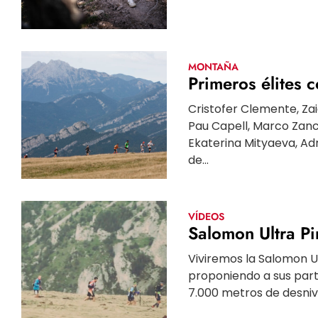
MONTAÑA
Primeros élites 
Cristofer Clemente, Zai
Pau Capell, Marco Zanch
Ekaterina Mityaeva, Adr
de...
VÍDEOS
Salomon Ultra Pi
Viviremos la Salomon U
proponiendo a sus parti
7.000 metros de desnive